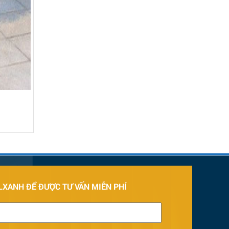
LXANH ĐỂ ĐƯỢC TƯ VẤN MIỄN PHÍ