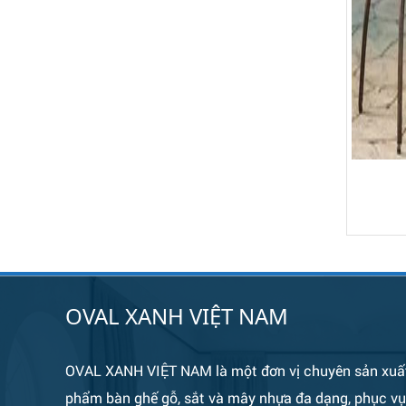
Bàn Ghế 135
Bàn Ghế 134
OVAL XANH VIỆT NAM
OVAL XANH VIỆT NAM là một đơn vị chuyên sản xuấ
phẩm bàn ghế gỗ, sắt và mây nhựa đa dạng, phục v