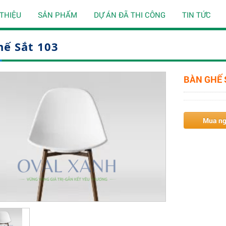
 THIỆU
SẢN PHẨM
DỰ ÁN ĐÃ THI CÔNG
TIN TỨC
hế Sắt 103
BÀN GHẾ 
Mua n