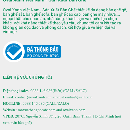
Quầy Bar 123
Oval Xanh Việt Nam - Sản Xuất Bàn Ghế thiết kế đa dạng bàn ghế gỗ,
bàn ghế sắt, bàn ghế sofa, bàn ghế cao cấp, bàn ghế mây nhựa,...
ngoại thất cho quán ăn, nhà hàng, khách sạn và nhiều lựa chọn
khác. Với khả năng thiết kế theo yêu cầu, chúng tôi cam kết tạo ra
không gian độc đáo và phong cách, kết hợp giữa vẻ hiện đại và
vintage.
LIÊN HỆ VỚI CHÚNG TÔI
Quầy Bar 122
Điện thoại sales
: 0938 146 086(Hiếu) (CALL/ZALO).
Email
: contact@ovalxanh.com or ovalxanh@gmail.com
HOTLINE
: 0938 146 086 (CALL/ZALO)
Website
: sanxuatbanghecafe.com and ovalxanh.com
VPDD
: 207C, Nguyễn Xí, Phường 26, Quận Bình Thạnh, Hồ Chí Minh (nơi
xem mẫu bàn ghế)