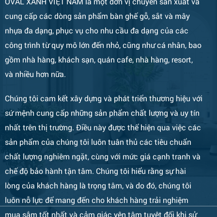
OVAL XANH VIỆT NAM là một đơn vị chuyên sản xuất và
cung cấp các dòng sản phẩm bàn ghế gỗ, sắt và mây
nhựa đa dạng, phục vụ cho nhu cầu đa dạng của các
công trình từ quy mô lớn đến nhỏ, cũng như cá nhân, bao
gồm nhà hàng, khách sạn, quán cafe, nhà hàng, resort,
Bàn Ghế 133
và nhiều hơn nữa.
Chúng tôi cam kết xây dựng và phát triển thương hiệu với
sứ mệnh cung cấp những sản phẩm chất lượng và uy tín
nhất trên thị trường. Điều này được thể hiện qua việc các
sản phẩm của chúng tôi luôn tuân thủ các tiêu chuẩn
chất lượng nghiêm ngặt, cùng với mức giá cạnh tranh và
chế độ bảo hành tận tâm. Chúng tôi hiểu rằng sự hài
lòng của khách hàng là trọng tâm, và do đó, chúng tôi
Bàn Ghế 132
luôn nỗ lực để mang đến cho khách hàng trải nghiệm
mua sắm tốt nhất và cảm giác yên tâm tuyệt đối khi sử