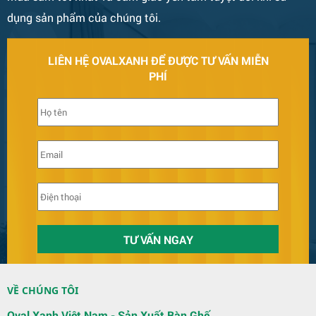
dụng sản phẩm của chúng tôi.
LIÊN HỆ OVALXANH ĐỂ ĐƯỢC TƯ VẤN MIỄN
PHÍ
Bàn Ghế 131
VỀ CHÚNG TÔI
Oval Xanh Việt Nam - Sản Xuất Bàn Ghế