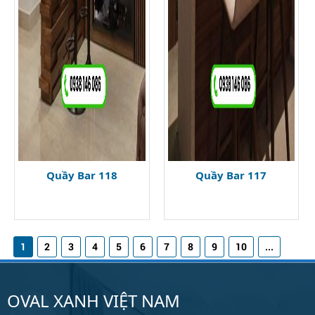
Quầy Bar 118
Quầy Bar 117
1
2
3
4
5
6
7
8
9
10
...
OVAL XANH VIỆT NAM