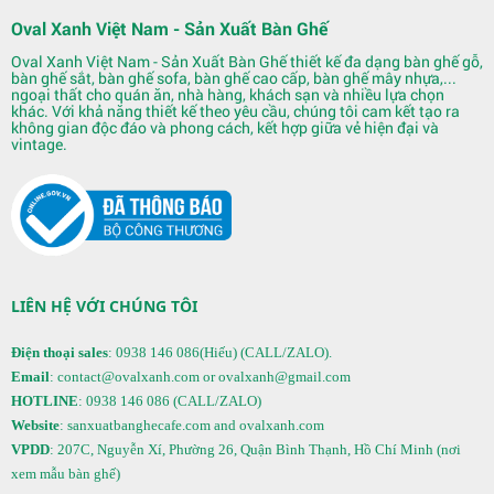
Oval Xanh Việt Nam - Sản Xuất Bàn Ghế
Oval Xanh Việt Nam - Sản Xuất Bàn Ghế thiết kế đa dạng bàn ghế gỗ,
bàn ghế sắt, bàn ghế sofa, bàn ghế cao cấp, bàn ghế mây nhựa,...
ngoại thất cho quán ăn, nhà hàng, khách sạn và nhiều lựa chọn
khác. Với khả năng thiết kế theo yêu cầu, chúng tôi cam kết tạo ra
không gian độc đáo và phong cách, kết hợp giữa vẻ hiện đại và
vintage.
LIÊN HỆ VỚI CHÚNG TÔI
Điện thoại sales
: 0938 146 086(Hiếu) (CALL/ZALO).
Email
: contact@ovalxanh.com or ovalxanh@gmail.com
HOTLINE
: 0938 146 086 (CALL/ZALO)
Website
: sanxuatbanghecafe.com and ovalxanh.com
VPDD
: 207C, Nguyễn Xí, Phường 26, Quận Bình Thạnh, Hồ Chí Minh (nơi
xem mẫu bàn ghế)