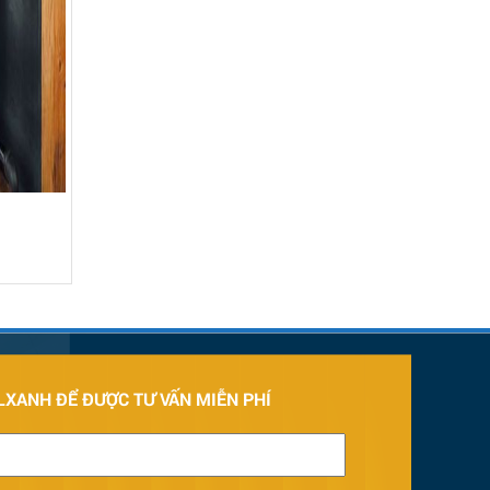
LXANH ĐỂ ĐƯỢC TƯ VẤN MIỄN PHÍ