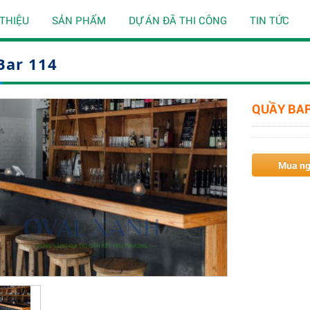
 THIỆU
SẢN PHẨM
DỰ ÁN ĐÃ THI CÔNG
TIN TỨC
Bar 114
QUẦY BAR
Mua n