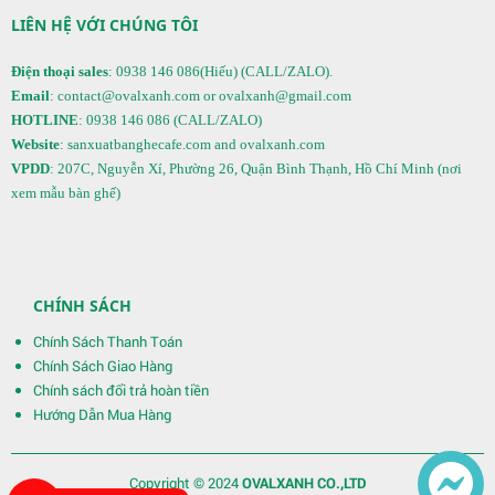
LIÊN HỆ VỚI CHÚNG TÔI
Điện thoại sales
: 0938 146 086(Hiếu) (CALL/ZALO).
Email
: contact@ovalxanh.com or ovalxanh@gmail.com
HOTLINE
: 0938 146 086 (CALL/ZALO)
Website
: sanxuatbanghecafe.com and ovalxanh.com
Quầy Bar 122
VPDD
: 207C, Nguyễn Xí, Phường 26, Quận Bình Thạnh, Hồ Chí Minh (nơi
xem mẫu bàn ghế)
CHÍNH SÁCH
Chính Sách Thanh Toán
Chính Sách Giao Hàng
Chính sách đổi trả hoàn tiền
Hướng Dẫn Mua Hàng
Bàn Ghế 136
Copyright © 2024
OVALXANH CO.,LTD